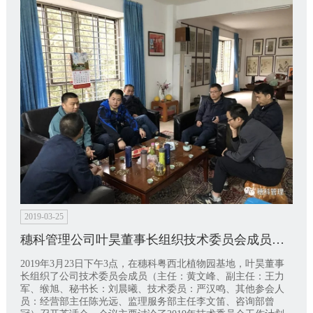
2019-03-25
穗科管理公司叶昊董事长组织技术委员会成员在穗科植物园召开茶话会
2019年3月23日下午3点，在穗科粤西北植物园基地，叶昊董事
长组织了公司技术委员会成员（主任：黄文峰、副主任：王力
军、缑旭、秘书长：刘晨曦、技术委员：严汉鸣、其他参会人
员：经营部主任陈光远、监理服务部主任李文笛、咨询部曾