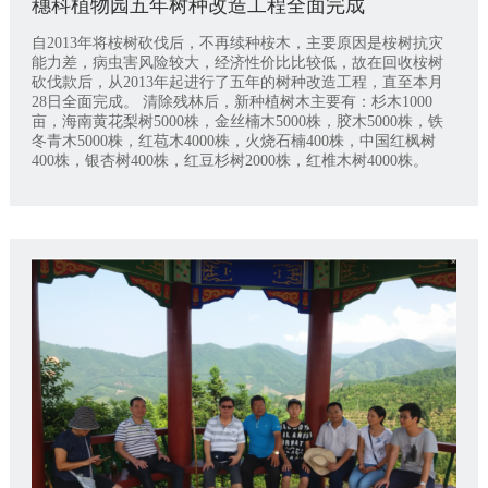
穗科植物园五年树种改造工程全面完成
自2013年将桉树砍伐后，不再续种桉木，主要原因是桉树抗灾
能力差，病虫害风险较大，经济性价比比较低，故在回收桉树
砍伐款后，从2013年起进行了五年的树种改造工程，直至本月
28日全面完成。 清除残林后，新种植树木主要有：杉木1000
亩，海南黄花梨树5000株，金丝楠木5000株，胶木5000株，铁
冬青木5000株，红苞木4000株，火烧石楠400株，中国红枫树
400株，银杏树400株，红豆杉树2000株，红椎木树4000株。