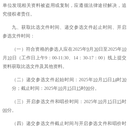
单位发现相关资料被盗用或复制，应遵循法律途径解决，追
究侵权者责任。
九、获取比选文件时间、递交参选文件起止时间、开启
参选文件时间：
（一）符合资格的参选人应在
202
5年
9
月
30
日至
202
5年
10
月
10
日（工作日上午
9：00-11:30、14：
30-17：00）线上提交
资料获取比选文件及其他资料。
（二）递交参选文件起始时间：
202
5年
10
月
15
日
14
时
30
分；截止时间：
202
5年
10
月
15
日
15
时
00
分。
（三）开启参选文件和唱价时间：
202
5年
10
月
15
日
15
时
00
分。
（四）递交参选文件截止时间与开启参选文件和唱价时